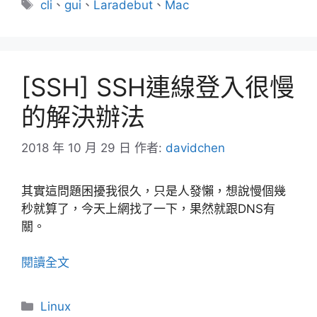
標
cli
、
gui
、
Laradebut
、
Mac
籤
[SSH] SSH連線登入很慢
的解決辦法
2018 年 10 月 29 日
作者:
davidchen
其實這問題困擾我很久，只是人發懶，想說慢個幾
秒就算了，今天上網找了一下，果然就跟DNS有
關。
閱讀全文
分
Linux