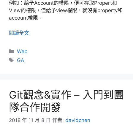
例如：給予Account的權限，便可存取Propert和
View的權限，但給予view權限，就沒有property和
account權限。
閱讀全文
分
Web
類
標
GA
籤
Git觀念&實作 – 入門到團
隊合作開發
2018 年 11 月 8 日
作者:
davidchen