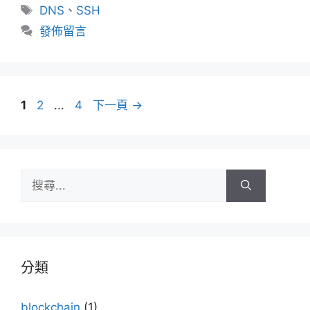
類
標
DNS
、
SSH
籤
發佈留言
頁
頁
頁
1
2
...
4
下一頁
→
面
面
面
搜
尋:
分類
blockchain
(1)