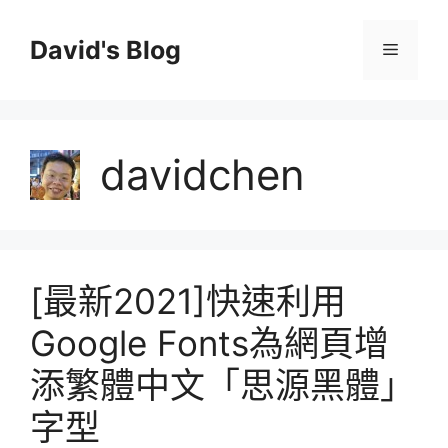
跳
至
David's Blog
選
主
要
單
內
容
davidchen
[最新2021]快速利用
Google Fonts為網頁增
添繁體中文「思源黑體」
字型