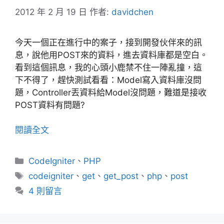
2012 年 2 月 19 日
作者:
davidchen
今天一個正在進行中的案子，接到開發伙伴來的訊
息，說他用POST來的資料，進去資料庫都是空白。
看到這個訊息，我的心頭小鹿禁不住一陣亂撞，這
下不得了，趕快測試看看：Model寫入資料庫沒問
題，Controller丟資料給Model沒問題，難道是接收
POST資料有問題?
閱讀全文
分
CodeIgniter
、
PHP
類
標
codeigniter
、
get
、
get_post
、
php
、
post
籤
4 則留言