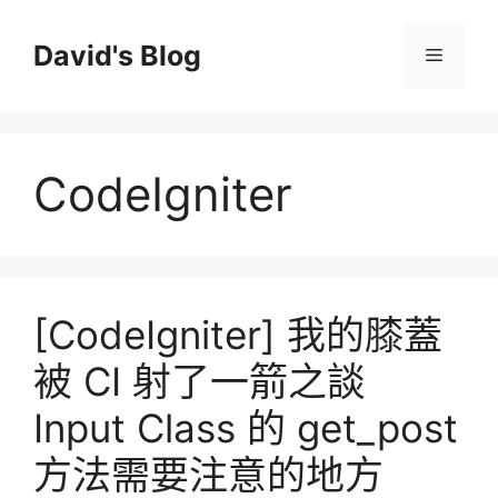
跳
至
David's Blog
選
主
要
單
內
容
CodeIgniter
[CodeIgniter] 我的膝蓋
被 CI 射了一箭之談
Input Class 的 get_post
方法需要注意的地方