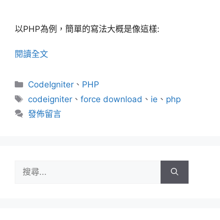
以PHP為例，簡單的寫法大概是像這樣:
閱讀全文
分
CodeIgniter
、
PHP
類
標
codeigniter
、
force download
、
ie
、
php
籤
發佈留言
搜
尋: