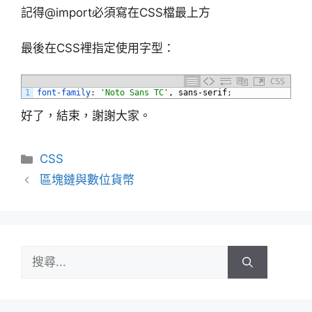
記得@import必須寫在CSS檔最上方
最後在CSS裡指定使用字型：
CSS
1
font-family
:
'Noto Sans TC'
,
sans-serif
;
好了，結束，謝謝大家。
分
CSS
類
區塊鏈與數位貨幣
搜
尋: