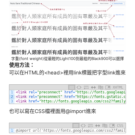
字重(font weight)從最輕的Light100到最粗的Black900可以選擇
使用方法：
可以在HTML的<head>裡用link標籤把字型link進來
XHTML
1
<link 
rel
=
"preconnect"
href
=
"https://fonts.googleapis.co
2
<link 
rel
=
"preconnect"
href
=
"https://fonts.gstatic.com"
3
<link 
href
=
"https://fonts.googleapis.com/css2?family=Not
也可以寫在CSS檔裡面用@import進來
CSS
1
@import url('https://fonts.googleapis.com/css2?family=No