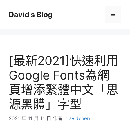
跳
至
David's Blog
選
主
要
單
內
容
[最新2021]快速利用
Google Fonts為網
頁增添繁體中文「思
源黑體」字型
2021 年 11 月 11 日
作者:
davidchen