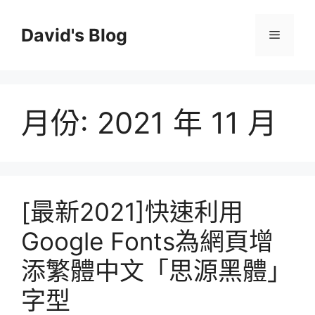
跳
至
David's Blog
選
主
要
單
內
容
月份:
2021 年 11 月
[最新2021]快速利用
Google Fonts為網頁增
添繁體中文「思源黑體」
字型