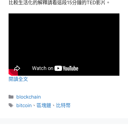
比較生活化的解釋請看這段15分鐘的TED影片。
閱讀全文
分
blockchain
類
標
bitcoin
、
區塊鏈
、
比特幣
籤