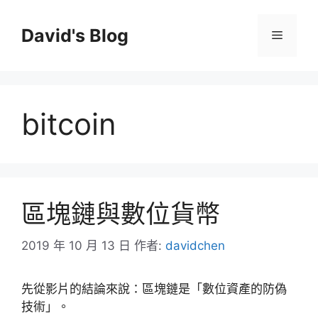
跳
至
David's Blog
選
主
要
單
內
容
bitcoin
區塊鏈與數位貨幣
2019 年 10 月 13 日
作者:
davidchen
先從影片的結論來說：區塊鏈是「數位資產的防偽
技術」。