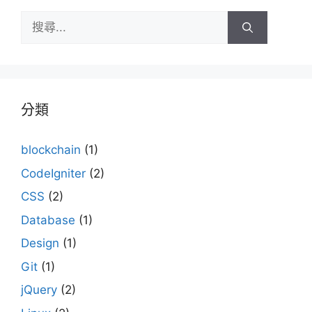
搜
尋:
分類
blockchain
(1)
CodeIgniter
(2)
CSS
(2)
Database
(1)
Design
(1)
Git
(1)
jQuery
(2)