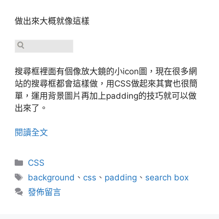
做出來大概就像這樣
搜尋框裡面有個像放大鏡的小icon圖，現在很多網
站的搜尋框都會這樣做，用CSS做起來其實也很簡
單，運用背景圖片再加上padding的技巧就可以做
出來了。
閱讀全文
分
CSS
類
標
background
、
css
、
padding
、
search box
籤
發佈留言