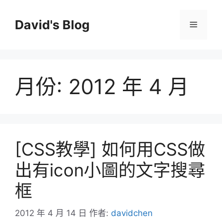
跳
至
David's Blog
選
主
要
單
內
容
月份:
2012 年 4 月
[CSS教學] 如何用CSS做
出有icon小圖的文字搜尋
框
2012 年 4 月 14 日
作者:
davidchen