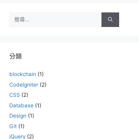
搜
尋:
分類
blockchain
(1)
CodeIgniter
(2)
CSS
(2)
Database
(1)
Design
(1)
Git
(1)
jQuery
(2)